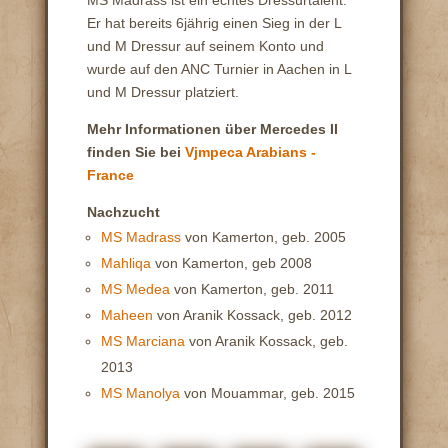
Er hat bereits 6jährig einen Sieg in der L
und M Dressur auf seinem Konto und
wurde auf den ANC Turnier in Aachen in L
und M Dressur platziert.
Mehr Informationen über Mercedes II
finden Sie bei
Vjmpeca Arabians -
France
Nachzucht
MS Madrass
von Kamerton, geb. 2005
Mahliqa
von Kamerton, geb 2008
MS Medea
von Kamerton, geb. 2011
Maheen
von Aranik Kossack, geb. 2012
MS Marciana
von Aranik Kossack, geb.
2013
MS Manolya
von Mouammar, geb. 2015