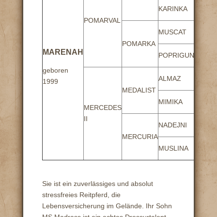
ASW
KARINKA
KAR
POMARVAL
SAL
MUSCAT
MAL
POMARKA
POM
MARENAH
POPRIGUNIA
PAN
geboren
NAF
ALMAZ
1999
MOL
MEDALIST
MUS
MIMIKA
MERCEDES
MAG
II
NAB
NADEJNI
NAS
MERCURIA
MUS
MUSLINA
ZAY
Sie ist ein zuverlässiges und absolut
stressfreies Reitpferd, die
Lebensversicherung im Gelände. Ihr Sohn
MS Madrass ist ein echtes Dressurtalent.