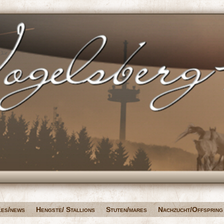
les/news
Hengste/ Stallions
Stuten/mares
Nachzucht/Offspring