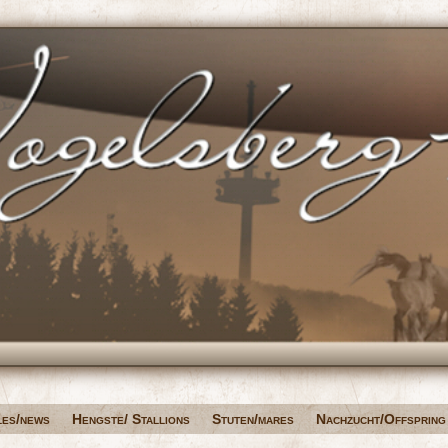
les/news
Hengste/ Stallions
Stuten/mares
Nachzucht/Offspring