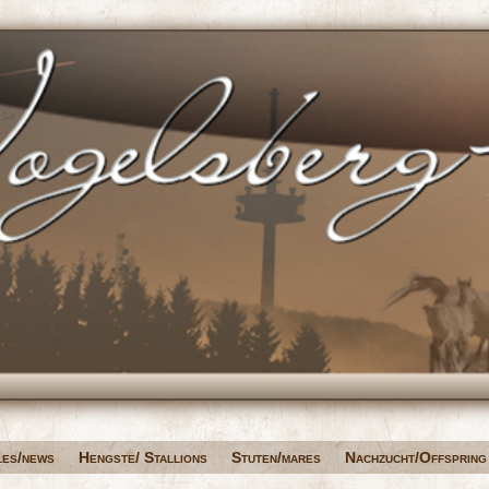
les/news
Hengste/ Stallions
Stuten/mares
Nachzucht/Offspring