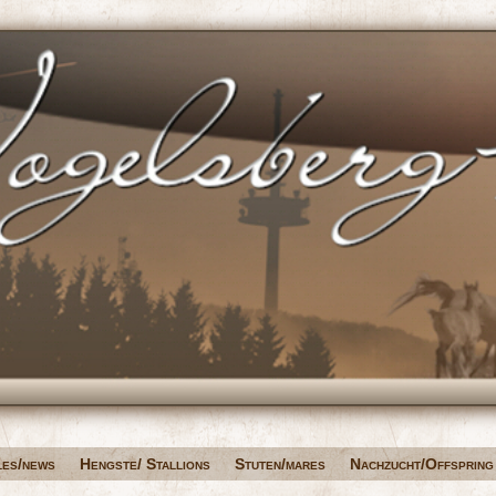
les/news
Hengste/ Stallions
Stuten/mares
Nachzucht/Offspring