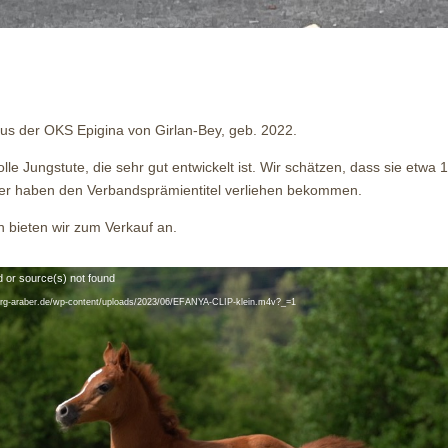
us der OKS Epigina von Girlan-Bey, geb. 2022.
volle Jungstute, die sehr gut entwickelt ist. Wir schätzen, dass sie etw
tter haben den Verbandsprämientitel verliehen bekommen.
n bieten wir zum Verkauf an.
d or source(s) not found
berg-araber.de/wp-content/uploads/2023/06/EFANYA-CLIP-klein.m4v?_=1