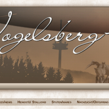
les/news
Hengste/ Stallions
Stuten/mares
Nachzucht/Offspring