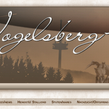
les/news
Hengste/ Stallions
Stuten/mares
Nachzucht/Offspring