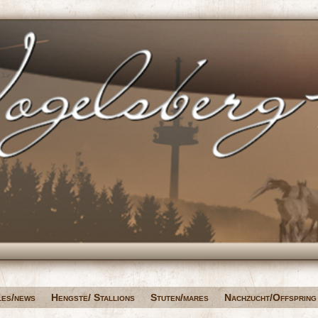
les/news
Hengste/ Stallions
Stuten/mares
Nachzucht/Offspring